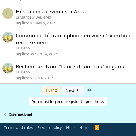
Hésitation à revenir sur Arua
L
LeMangeurDeBieres
Replies
6
May 8, 2017
Communauté francophone en voie d'extinction :
recensement
Laurent-
Replies
38
Jan 14, 2017
Recherche : Nom "Laurent" ou "Lau" in game
Laurent-
Replies
6
Jan 4, 2017
Last
1 of 12
Next
You must log in or register to post here.
International
Terms and rules
Privacy policy
Help
Home
R
S
S