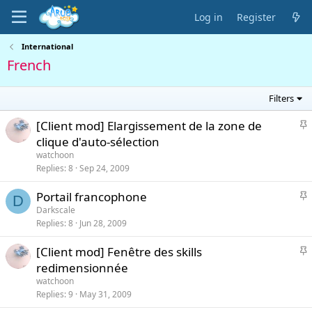
Log in
Register
International
French
Filters
S
[Client mod] Elargissement de la zone de
t
clique d'auto-sélection
i
watchoon
c
Replies
8
Sep 24, 2009
k
y
S
Portail francophone
D
t
Darkscale
i
Replies
8
Jun 28, 2009
c
k
S
[Client mod] Fenêtre des skills
y
t
redimensionnée
i
watchoon
c
Replies
9
May 31, 2009
k