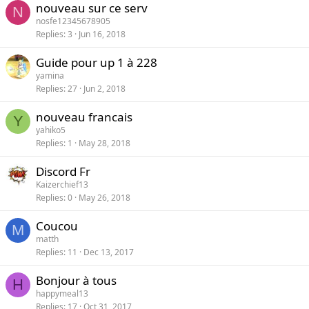
nouveau sur ce serv
N
nosfe12345678905
Replies
3
Jun 16, 2018
Guide pour up 1 à 228
yamina
Replies
27
Jun 2, 2018
nouveau francais
Y
yahiko5
Replies
1
May 28, 2018
Discord Fr
Kaizerchief13
Replies
0
May 26, 2018
Coucou
M
matth
Replies
11
Dec 13, 2017
Bonjour à tous
H
happymeal13
Replies
17
Oct 31, 2017