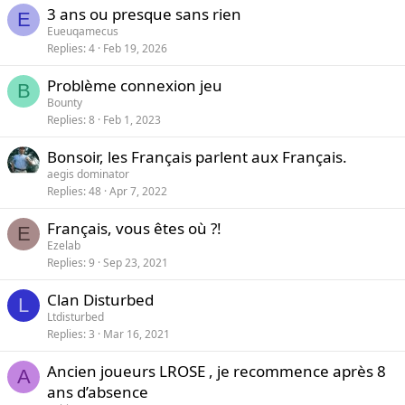
y
3 ans ou presque sans rien
E
Eueuqamecus
Replies
4
Feb 19, 2026
Problème connexion jeu
B
Bounty
Replies
8
Feb 1, 2023
Bonsoir, les Français parlent aux Français.
aegis dominator
Replies
48
Apr 7, 2022
Français, vous êtes où ?!
E
Ezelab
Replies
9
Sep 23, 2021
Clan Disturbed
L
Ltdisturbed
Replies
3
Mar 16, 2021
Ancien joueurs LROSE , je recommence après 8
A
ans d’absence