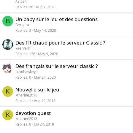
Asiti94
Replies
20
Aug 7, 2020
Un papy sur le jeu et des questions
B
Bergara
Replies
3
May 14, 2020
Des FR chaud pour le serveur Classic ?
kaerverk
Replies
136
May 9, 2020
Des français sur le serveur classic ?
lloydhawkeye
Replies
0
Mar 24, 2020
Nouvelle sur le jeu
K
ktherine2018
Replies
1
Aug 19, 2018
devotion quest
K
ktherine2018
Replies
0
Jun 24, 2018